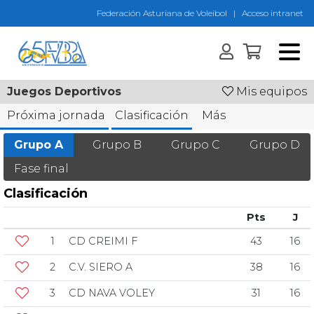
Federación Asturiana de Voleibol
|
Acceso intranet
Juegos Deportivos
Mis equipos
Próxima jornada
Clasificación
Más
Grupo A
Grupo B
Grupo C
Grupo D
Fase final
Clasificación
Pts
J
1
CD CREIMI F
43
16
2
C.V. SIERO A
38
16
3
CD NAVA VOLEY
31
16