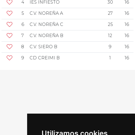
4
IES INFIESTO
30
16
5
C.V. NOREÑA A
27
16
6
C.V. NOREÑA C
25
16
7
C.V. NOREÑA B
12
16
8
C.V. SIERO B
9
16
9
CD CREIMI B
1
16
Utilizamos cookies