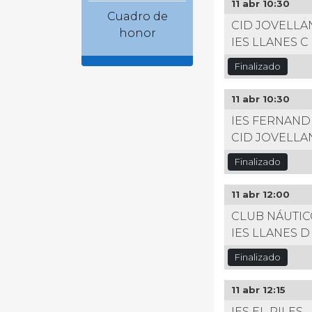
11 abr 10:30
Cuadro de
CID JOVELLA
honor
IES LLANES C
Finalizado
11 abr 10:30
IES FERNAND
CID JOVELLA
Finalizado
11 abr 12:00
CLUB NÁUTIC
IES LLANES D
Finalizado
11 abr 12:15
IES EL PILES