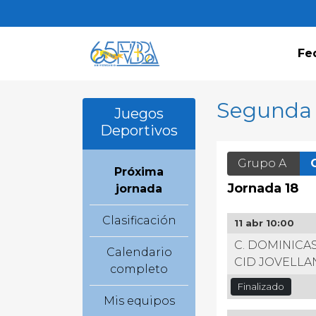
Fe
Segunda D
Juegos
Deportivos
Grupo A
Próxima
Jornada 18
jornada
Clasificación
11 abr 10:00
C. DOMINICAS
Calendario
CID JOVELLA
completo
Finalizado
Mis equipos