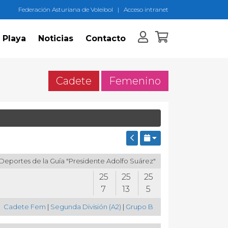
Federación Asturiana de Voleibol
|
Acceso intranet
 Playa
Noticias
Contacto
Cadete
Femenino
Deportes de la Guía "Presidente Adolfo Suárez"
25
25
25
7
13
5
Cadete Fem
|
Segunda División (A2)
|
Grupo B