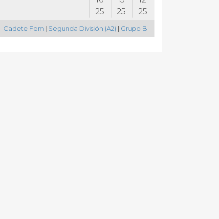
25
25
25
Cadete Fem
|
Segunda División (A2)
|
Grupo B