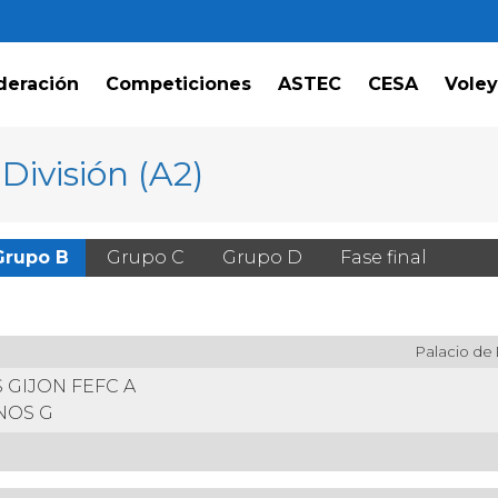
deración
Competiciones
ASTEC
CESA
Voley
ivisión (A2)
Grupo B
Grupo C
Grupo D
Fase final
Palacio de 
 GIJON FEFC A
NOS G