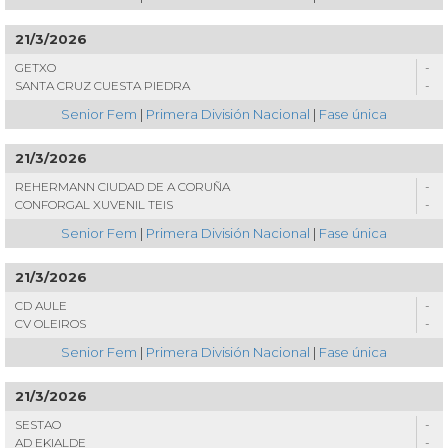
21/3/2026
GETXO
-
SANTA CRUZ CUESTA PIEDRA
-
Senior Fem
|
Primera División Nacional
|
Fase única
21/3/2026
REHERMANN CIUDAD DE A CORUÑA
-
CONFORGAL XUVENIL TEIS
-
Senior Fem
|
Primera División Nacional
|
Fase única
21/3/2026
CD AULE
-
CV OLEIROS
-
Senior Fem
|
Primera División Nacional
|
Fase única
21/3/2026
SESTAO
-
AD EKIALDE
-