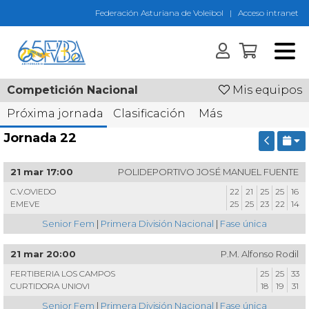
Federación Asturiana de Voleibol
|
Acceso intranet
Competición Nacional
Mis equipos
Próxima jornada
Clasificación
Más
Jornada 22
21 mar 17:00
POLIDEPORTIVO JOSÉ MANUEL FUENTE
C.V.OVIEDO
22
21
25
25
16
EMEVE
25
25
23
22
14
Senior Fem
|
Primera División Nacional
|
Fase única
21 mar 20:00
P.M. Alfonso Rodil
FERTIBERIA LOS CAMPOS
25
25
33
CURTIDORA UNIOVI
18
19
31
Senior Fem
|
Primera División Nacional
|
Fase única