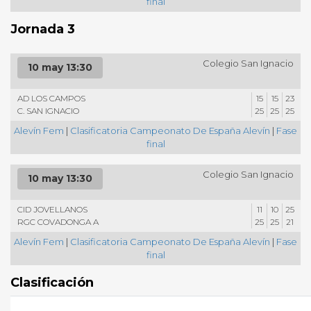
final
Jornada 3
Colegio San Ignacio
10 may 13:30
AD LOS CAMPOS
15
15
23
C. SAN IGNACIO
25
25
25
Alevín Fem
|
Clasificatoria Campeonato De España Alevín
|
Fase
final
Colegio San Ignacio
10 may 13:30
CID JOVELLANOS
11
10
25
RGC COVADONGA A
25
25
21
Alevín Fem
|
Clasificatoria Campeonato De España Alevín
|
Fase
final
Clasificación