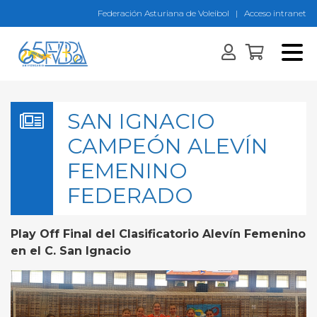
Federación Asturiana de Voleibol
|
Acceso intranet
SAN IGNACIO
CAMPEÓN ALEVÍN
FEMENINO
FEDERADO
Play Off Final del Clasificatorio Alevín Femenino
en el C. San Ignacio