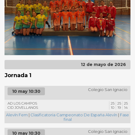
12 de mayo de 2026
Jornada 1
Colegio San Ignacio
10 may 10:30
AD LOS CAMPOS
25
25
25
CID JOVELLANOS
10
19
14
Alevín Fem
|
Clasificatoria Campeonato De España Alevín
|
Fase
final
Colegio San Ignacio
10 may 10:30