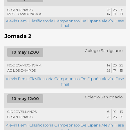
C. SAN IGNACIO
25
25
25
RGC COVADONGA A
14
17
10
Alevín Fem
|
Clasificatoria Campeonato De España Alevín
|
Fase
final
Jornada 2
Colegio San Ignacio
10 may 12:00
RGC COVADONGA A
14
25
25
AD LOS CAMPOS
25
17
15
Alevín Fem
|
Clasificatoria Campeonato De España Alevín
|
Fase
final
Colegio San Ignacio
10 may 12:00
CID JOVELLANOS
6
10
13
C. SAN IGNACIO
25
25
25
Alevín Fem
|
Clasificatoria Campeonato De España Alevín
|
Fase